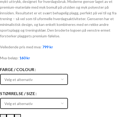
mykt uttrykk, designet for hverdagsbruk. Moderne genser laget av et
premium-materiale med myk bomull på utsiden og myk polyester på
innsiden. Resultatet er et svært behagelig plagg, perfekt på vei til og fra
trening – så vel som til uformelle hverdagsaktiviteter. Genseren har et
minimalistisk design, og kan enkelt kombineres med en rekke andre
sportsplagg og treningsklær. Den broderte logoen på venstre ermet
forsterker plaggets premium-følelse.
Veiledende pris med mva:
799
kr
Mva-beløp:
160
kr
FARGE / COLOUR
STØRRELSE / SIZE