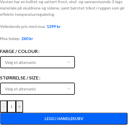
Vesten har en kviltet og vattert front, vind- og vannavvisende 3-lags
materiale på skuldrene og sidene, samt børstet trikot i ryggen som gir
effektiv temperaturregulering.
Veiledende pris med mva:
1299
kr
Mva-beløp:
260
kr
FARGE / COLOUR
STØRRELSE / SIZE
-
+
LEGG I HANDLEKURV