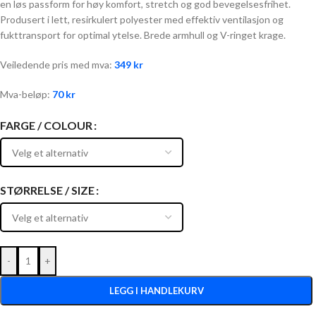
en løs passform for høy komfort, stretch og god bevegelsesfrihet.
Produsert i lett, resirkulert polyester med effektiv ventilasjon og
fukttransport for optimal ytelse. Brede armhull og V-ringet krage.
Veiledende pris med mva:
349
kr
Mva-beløp:
70
kr
FARGE / COLOUR
STØRRELSE / SIZE
-
+
LEGG I HANDLEKURV