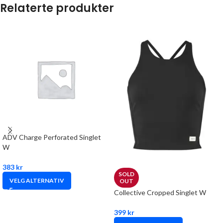
Relaterte produkter
ADV Charge Perforated Singlet
W
383
kr
SOLD
VELG ALTERNATIV
OUT
Collective Cropped Singlet W
399
kr