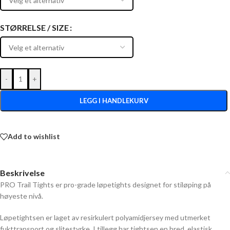
STØRRELSE / SIZE
-
+
LEGG I HANDLEKURV
Add to wishlist
Beskrivelse
PRO Trail Tights er pro-grade løpetights designet for stiløping på
høyeste nivå.
Løpetightsen er laget av resirkulert polyamidjersey med utmerket
fukttransport og slitestyrke. I tillegg har tightsen en bred, elastisk