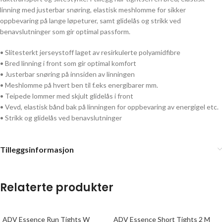
linning med justerbar snøring, elastisk meshlomme for sikker
oppbevaring på lange løpeturer, samt glidelås og strikk ved
benavslutninger som gir optimal passform.
• Slitesterkt jerseystoff laget av resirkulerte polyamidfibre
• Bred linning i front som gir optimal komfort
• Justerbar snøring på innsiden av linningen
• Meshlomme på hvert ben til f.eks energibarer mm.
• Teipede lommer med skjult glidelås i front
• Vevd, elastisk bånd bak på linningen for oppbevaring av energigel etc.
• Strikk og glidelås ved benavslutninger
Tilleggsinformasjon
Relaterte produkter
ADV Essence Run Tights W
ADV Essence Short Tights 2 M