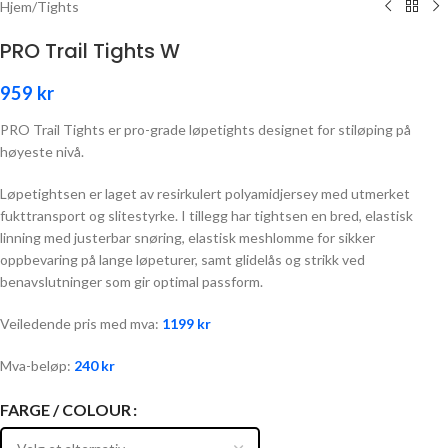
Hjem
/
Tights
PRO Trail Tights W
959
kr
PRO Trail Tights er pro-grade løpetights designet for stiløping på
høyeste nivå.
Løpetightsen er laget av resirkulert polyamidjersey med utmerket
fukttransport og slitestyrke. I tillegg har tightsen en bred, elastisk
linning med justerbar snøring, elastisk meshlomme for sikker
oppbevaring på lange løpeturer, samt glidelås og strikk ved
benavslutninger som gir optimal passform.
Veiledende pris med mva:
1199
kr
Mva-beløp:
240
kr
FARGE / COLOUR