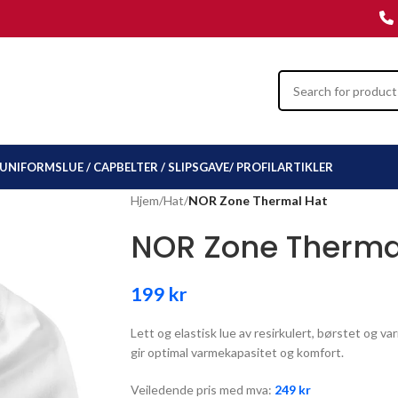
UNIFORMSLUE / CAP
BELTER / SLIPS
GAVE/ PROFILARTIKLER
Hjem
/
Hat
/
NOR Zone Thermal Hat
NOR Zone Therma
199
kr
Lett og elastisk lue av resirkulert, børstet og
gir optimal varmekapasitet og komfort.
Veiledende pris med mva:
249
kr