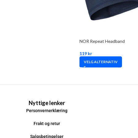
NOR Repeat Headband
119
kr
VELG ALTERNATIV
Nyttige lenker
Personvernerklæring
Frakt og retur
Salgsbetingelser