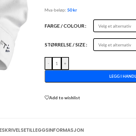
Mva-beløp:
50
kr
FARGE / COLOUR
STØRRELSE / SIZE
-
+
LEGG I HAND
Add to wishlist
ESKRIVELSE
TILLEGGSINFORMASJON