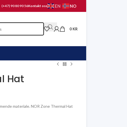
NO
EN
(+47) 90 80 90 56
Kontakt oss
0
KR
l Hat
 varmende materiale. NOR Zone Thermal Hat