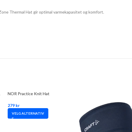
 Zone Thermal Hat gir optimal varmekapasitet og komfort.
R
NOR Practice Knit Hat
279
kr
VELG ALTERNATIV