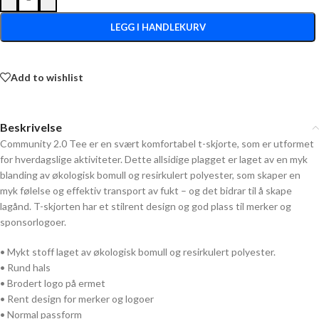
LEGG I HANDLEKURV
Add to wishlist
Beskrivelse
Community 2.0 Tee er en svært komfortabel t-skjorte, som er utformet
for hverdagslige aktiviteter. Dette allsidige plagget er laget av en myk
blanding av økologisk bomull og resirkulert polyester, som skaper en
myk følelse og effektiv transport av fukt – og det bidrar til å skape
lagånd. T-skjorten har et stilrent design og god plass til merker og
sponsorlogoer.
• Mykt stoff laget av økologisk bomull og resirkulert polyester.
• Rund hals
• Brodert logo på ermet
• Rent design for merker og logoer
• Normal passform