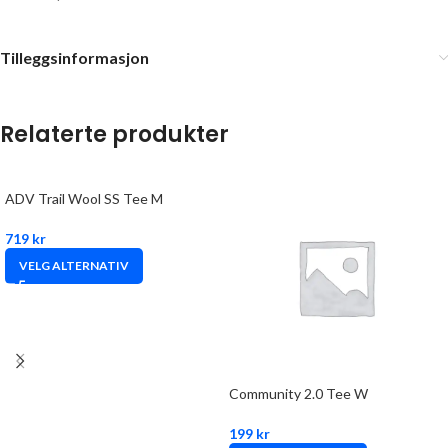
Tilleggsinformasjon
Relaterte produkter
ADV Trail Wool SS Tee M
719
kr
VELG ALTERNATIV
Community 2.0 Tee W
199
kr