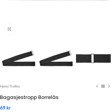
Click to enlarge
Hjem
/
Trolley
Bagasjestropp Borrelås
69
kr