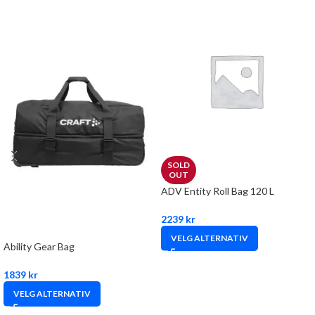
SOLD
OUT
ADV Entity Roll Bag 120 L
2239
kr
VELG ALTERNATIV
Ability Gear Bag
1839
kr
VELG ALTERNATIV