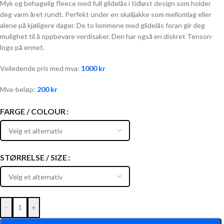
Myk og behagelig fleece med full glidelås i tidløst design som holder
deg varm året rundt. Perfekt under en skalljakke som mellomlag eller
alene på kjøligere dager. De to lommene med glidelås foran gir deg
mulighet til å oppbevare verdisaker. Den har også en diskret Tenson-
logo på ermet.
Veiledende pris med mva:
1000
kr
Mva-beløp:
200
kr
FARGE / COLOUR
STØRRELSE / SIZE
-
+