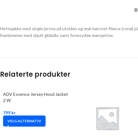
B
Hettejakke med single jersey på utsiden og myk børstet fleece (coral) p
framlommer med skjult glidelås samt formsydde mansjetter.
Relaterte produkter
ADV Essence Jersey Hood Jacket
2 W
799
kr
VELG ALTERNATIV