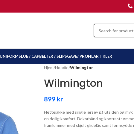
UNIFORMSLUE / CAP
BELTER / SLIPS
GAVE/ PROFILARTIKLER
Hjem
/
Hoodie
/
Wilmington
Wilmington
899
kr
Hettejakke med single jersey på utsiden og myk b
en deilig komfort. Dekorbånd og kontrastsømmer 
framlommer med skjult glidelås samt formsydde 