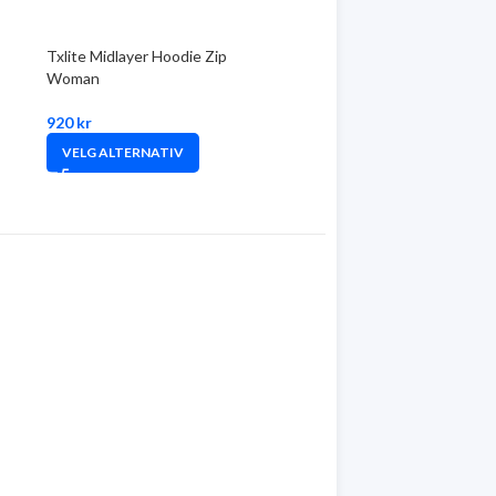
Txlite Midlayer Hoodie Zip
Woman
920
kr
VELG ALTERNATIV