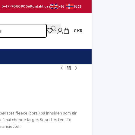
NO
EN
(+47) 90 80 90 56
Kontakt oss
0
KR
ørstet fleece (coral) på innsiden som gir
i matchende farger. Snor i hetten. To
mansjetter.