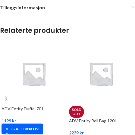
Tilleggsinformasjon
Relaterte produkter
ADV Entity Duffel 70 L
SOLD
OUT
1199
kr
ADV Entity Roll Bag 120 L
VELG ALTERNATIV
2239
kr