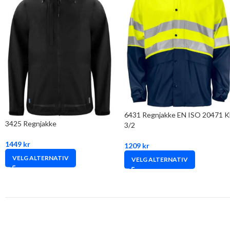
6431 Regnjakke EN ISO 20471 K
3425 Regnjakke
3/2
1449
kr
1209
kr
VELG ALTERNATIV
VELG ALTERNATIV