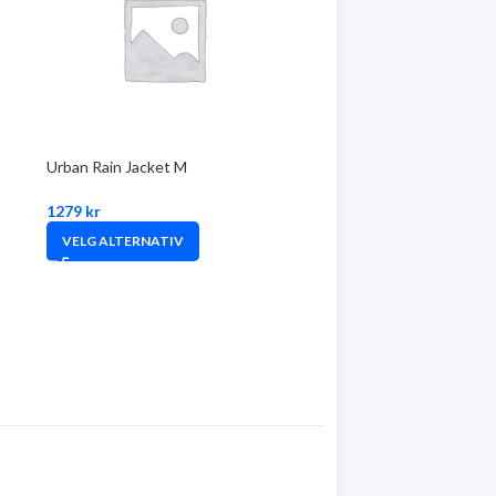
Urban Rain Jacket M
1279
kr
VELG ALTERNATIV