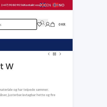
NO
EN
(+47) 90 80 90 56
Kontakt oss
0
KR
et W
materiale og har teipede sømmer.
ser, justerbar/avtagbar hette og fire