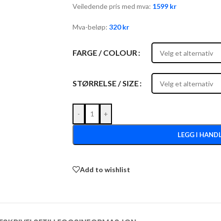
Veiledende pris med mva:
1599
kr
Mva-beløp:
320
kr
FARGE / COLOUR
STØRRELSE / SIZE
-
+
LEGG I HAND
Add to wishlist