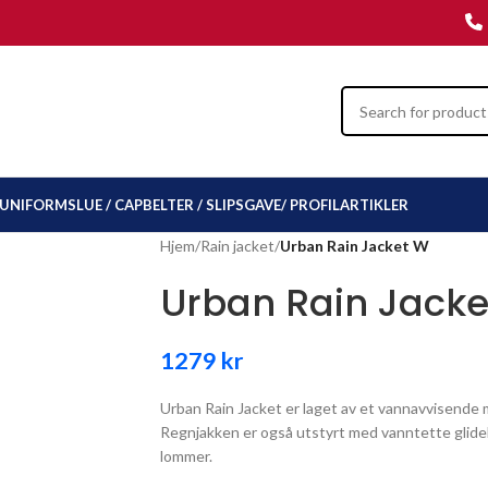
UNIFORMSLUE / CAP
BELTER / SLIPS
GAVE/ PROFILARTIKLER
Hjem
/
Rain jacket
/
Urban Rain Jacket W
Urban Rain Jack
1279
kr
Urban Rain Jacket er laget av et vannavvisende 
Regnjakken er også utstyrt med vanntette glidelå
lommer.