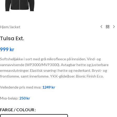
Hjem
/
Jacket
Tulsa Ext.
999
kr
Softshelljakke i sort med grå mikrofleece på innsiden. Vind- og
vannavvisende (WP3000/MVP3000). Avtagbar hette og justerbare
ermeavslutninger. Elastisk snøring i hette og nederkant. Bryst- og
frontlomme, samt innerlomme. YKK-glidelåser. Bionic Finish Eco.
Veiledende pris med mva:
1249
kr
Mva-beløp:
250
kr
FARGE / COLOUR