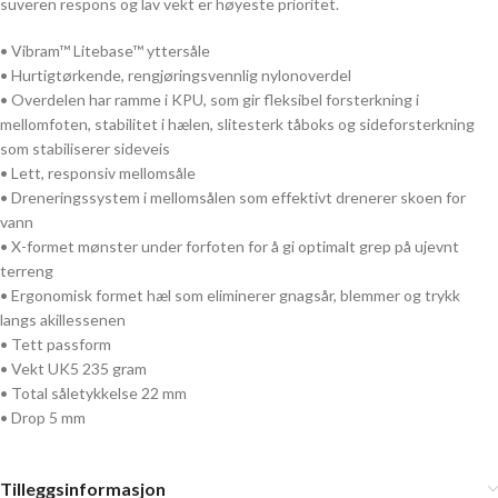
suveren respons og lav vekt er høyeste prioritet.
• Vibram™ Litebase™ yttersåle
• Hurtigtørkende, rengjøringsvennlig nylonoverdel
• Overdelen har ramme i KPU, som gir fleksibel forsterkning i
mellomfoten, stabilitet i hælen, slitesterk tåboks og sideforsterkning
som stabiliserer sideveis
• Lett, responsiv mellomsåle
• Dreneringssystem i mellomsålen som effektivt drenerer skoen for
vann
• X-formet mønster under forfoten for å gi optimalt grep på ujevnt
terreng
• Ergonomisk formet hæl som eliminerer gnagsår, blemmer og trykk
langs akillessenen
• Tett passform
• Vekt UK5 235 gram
• Total såletykkelse 22 mm
• Drop 5 mm
Tilleggsinformasjon