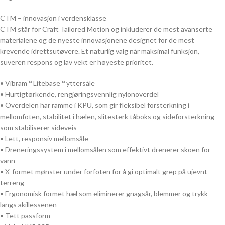
CTM – innovasjon i verdensklasse
CTM står for Craft Tailored Motion og inkluderer de mest avanserte
materialene og de nyeste innovasjonene designet for de mest
krevende idrettsutøvere. Et naturlig valg når maksimal funksjon,
suveren respons og lav vekt er høyeste prioritet.
• Vibram™ Litebase™ yttersåle
• Hurtigtørkende, rengjøringsvennlig nylonoverdel
• Overdelen har ramme i KPU, som gir fleksibel forsterkning i
mellomfoten, stabilitet i hælen, slitesterk tåboks og sideforsterkning
som stabiliserer sideveis
• Lett, responsiv mellomsåle
• Dreneringssystem i mellomsålen som effektivt drenerer skoen for
vann
• X-formet mønster under forfoten for å gi optimalt grep på ujevnt
terreng
• Ergonomisk formet hæl som eliminerer gnagsår, blemmer og trykk
langs akillessenen
• Tett passform