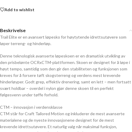
Add to wishlist
Beskrivelse
Trail Elite ​​er en avansert løpesko for høytytende idrettsutøvere som
løper terreng- og hinderløp.
Denne teknologisk avanserte løpeskoen er en dramatisk utvikling av
den prisbelønte OCRxCTM-plattformen. Skoen er designet for å løpe i
høyt tempo, samtidig som den gir den stabiliteten og funksjonen som
kreves for å forsere tøft skogsterreng og verdens mest krevende
hinderløyper. Godt grep, effektiv drenering, samt en lett – men fortsatt
svært holdbar – overdel i nylon gjør denne skoen til en perfekt
følgesvenn under tøffe forhold.
CTM – innovasjon i verdensklasse
CTM står for Craft Tailored Motion og inkluderer de mest avanserte
materialene og de nyeste innovasjonene designet for de mest
krevende idrettsutøvere. Et naturlig valg når maksimal funksjon,