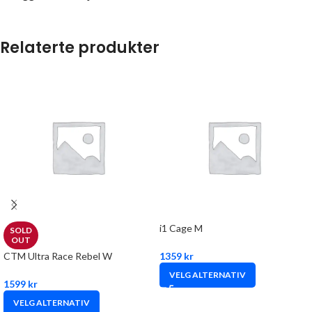
Relaterte produkter
i1 Cage M
SOLD
OUT
CTM Ultra Race Rebel W
1359
kr
VELG ALTERNATIV
1599
kr
VELG ALTERNATIV