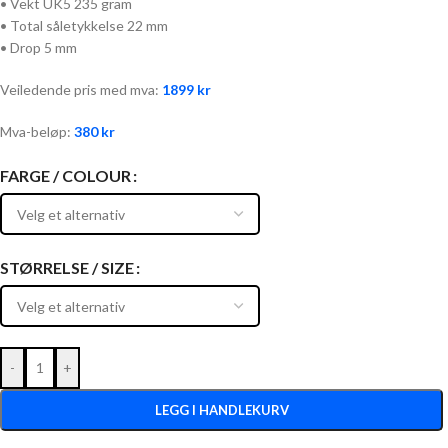
• Vekt UK5 235 gram
• Total såletykkelse 22 mm
• Drop 5 mm
Veiledende pris med mva:
1899
kr
Mva-beløp:
380
kr
FARGE / COLOUR
STØRRELSE / SIZE
-
+
LEGG I HANDLEKURV