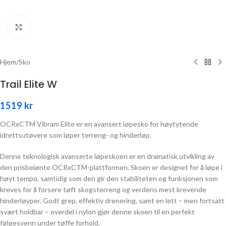
Click to enlarge
Hjem
/
Sko
Trail Elite W
1519
kr
OCRxCTM Vibram Elite ​​er en avansert løpesko for høytytende
idrettsutøvere som løper terreng- og hinderløp.
Denne teknologisk avanserte løpeskoen er en dramatisk utvikling av
den prisbelønte OCRxCTM-plattformen. Skoen er designet for å løpe i
høyt tempo, samtidig som den gir den stabiliteten og funksjonen som
kreves for å forsere tøft skogsterreng og verdens mest krevende
hinderløyper. Godt grep, effektiv drenering, samt en lett – men fortsatt
svært holdbar – overdel i nylon gjør denne skoen til en perfekt
følgesvenn under tøffe forhold.