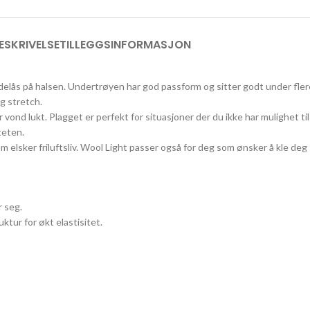
ESKRIVELSE
TILLEGGSINFORMASJON
idelås på halsen. Undertrøyen har god passform og sitter godt under fl
g stretch.
er vond lukt. Plagget er perfekt for situasjoner der du ikke har mulighet t
teten.
m elsker friluftsliv. Wool Light passer også for deg som ønsker å kle deg 
r seg.
ktur for økt elastisitet.