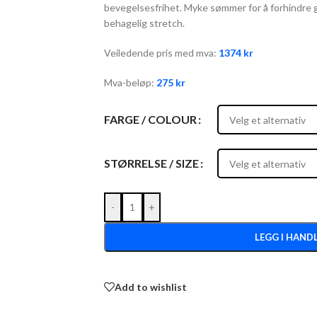
bevegelsesfrihet. Myke sømmer for å forhindre 
behagelig stretch.
Veiledende pris med mva:
1374
kr
Mva-beløp:
275
kr
FARGE / COLOUR
STØRRELSE / SIZE
-
+
LEGG I HAND
Add to wishlist