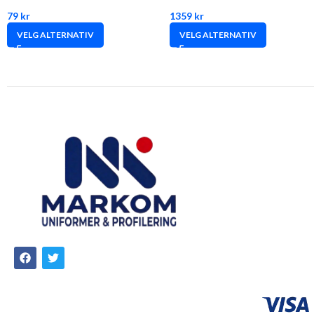
79
kr
1359
kr
VELG ALTERNATIV
VELG ALTERNATIV