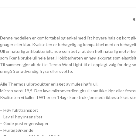
B
Denne modellen er komfortabel og enkel med litt høyere hals og kort gl
gnager eller klør. Kvaliteten er behagelig og kompatibel med en behageli
Ull er naturlig antibakterielt, noe som betyr at den helt naturlig motvirk
som liker å bruke ull hele året. Holdbarheten er høy, akkurat som elastisi
Til sammen gjør alt dette Termo Wool Light til et opplagt valg for deg so
unngå å unødvendig fryse eller svette.
Alle Thermos ullprodukter er laget av mulesingfri ull.
Micron verdi 19,5. Den lave mikronverdien gir ull som ikke klør eller feste
Kvaliteten vi kaller TW1 er en 1-lags konstruksjon med ribbestrikket stru
– Høy fukttransport
– Lav til høy intensitet
– Gode pusteegenskaper
– Hurtigtørkende