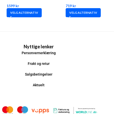
1599
kr
719
kr
VELG ALTERNATIV
VELG ALTERNATIV
Nyttige lenker
Personvernerklæring
Frakt og retur
Salgsbetingelser
Aktuelt