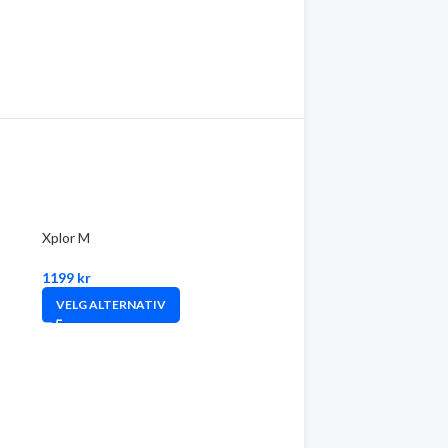
Xplor M
1199
kr
VELG ALTERNATIV