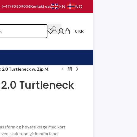
NO
EN
(+47) 90 80 90 56
Kontakt oss
0
KR
2.0 Turtleneck w. Zip M
2.0 Turtleneck
passform og høyere krage med kort
t ved skuldrene gir komfortabel