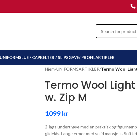
UNIFORMSLUE / CAP
BELTER / SLIPS
GAVE/ PROFILARTIKLER
Hjem
/
UNIFORMSARTIKLER
/
Termo Wool Light 
Termo Wool Light 
w. Zip M
1099
kr
2-lags undertrøye med en praktisk og figurnær 
glidelås. Lange ermer med solid mansjett. Snitte