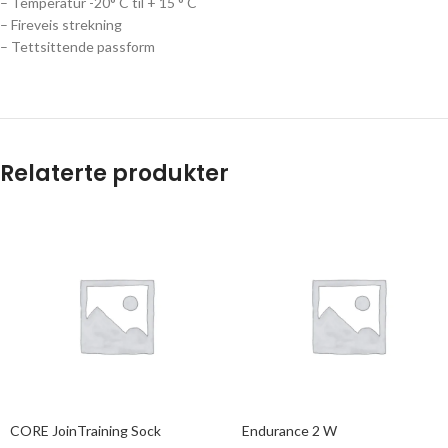
– Temperatur -20° C til + 15 ° C
– Fireveis strekning
– Tettsittende passform
Relaterte produkter
CORE JoinTraining Sock
Endurance 2 W