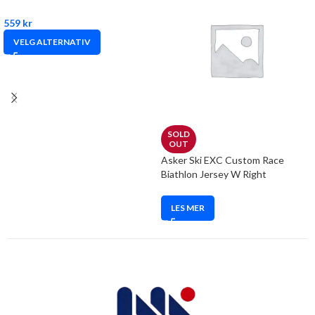
559
kr
VELG ALTERNATIV
SOLD
OUT
Asker Ski EXC Custom Race
Biathlon Jersey W Right
LES MER