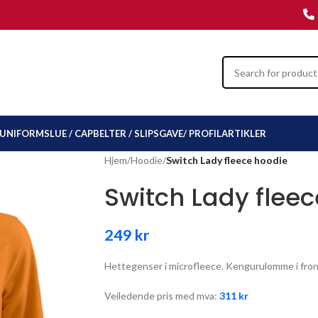
UNIFORMSLUE / CAP
BELTER / SLIPS
GAVE/ PROFILARTIKLER
Hjem
/
Hoodie
/
Switch Lady fleece hoodie
Switch Lady flee
249
kr
Hettegenser i microfleece. Kengurulomme i front
Veiledende pris med mva:
311
kr