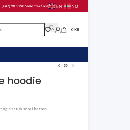
NO
EN
(+47) 90 80 90 56
Kontakt oss
0
KR
ce hoodie
 og elastisk snor i hetten.