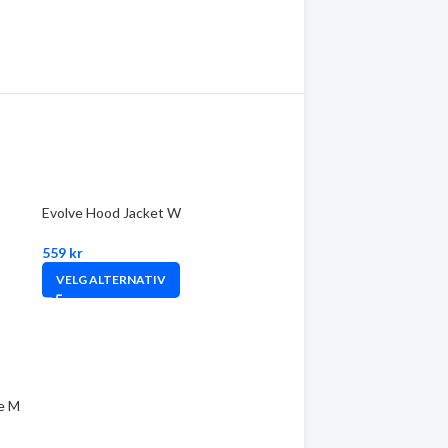
Evolve Hood Jacket W
559
kr
VELG ALTERNATIV
e M