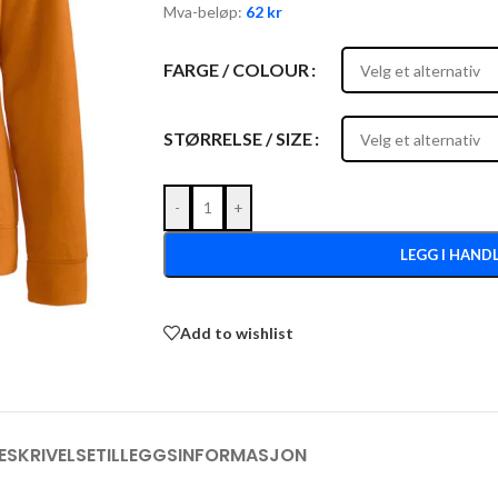
Mva-beløp:
62
kr
FARGE / COLOUR
STØRRELSE / SIZE
-
+
LEGG I HAND
Add to wishlist
ESKRIVELSE
TILLEGGSINFORMASJON