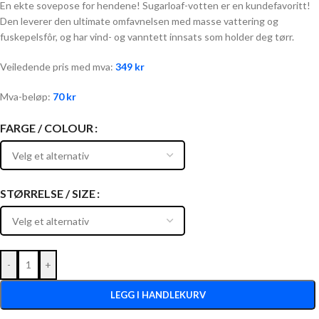
En ekte sovepose for hendene! Sugarloaf-votten er en kundefavoritt!
Den leverer den ultimate omfavnelsen med masse vattering og
fuskepelsfôr, og har vind- og vanntett innsats som holder deg tørr.
Veiledende pris med mva:
349
kr
Mva-beløp:
70
kr
FARGE / COLOUR
STØRRELSE / SIZE
-
+
LEGG I HANDLEKURV