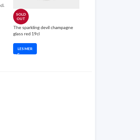
cl.
SOLD
OUT
The sparkling devil champagne
glass red 19cl
LES MER