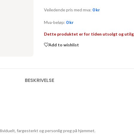
Veiledende pris med mva:
0
kr
Mva-beløp:
0
kr
Dette produktet er for tiden utsolgt og utilg
Add to wishlist
BESKRIVELSE
ividuelt, fargesterkt og personlig preg på hjemmet.