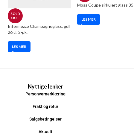
Moss Coupe sirkulert glass 35 
SOLD
OUT
LES MER
k
Intermezzo Champagneglass, gull
26 cl. 2-pk.
LES MER
Nyttige lenker
Personvernerklæring
Frakt og retur
Salgsbetingelser
Aktuelt