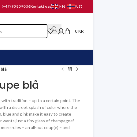
NO
EN
(+47) 90 80 90 56
Kontakt oss
0
KR
blå
upe blå
with tradition – up to a certain point. The
with a discreet splash of color where the
 blue and pink make it easy to create
r wants just a tiny glass of champagne?
 more rules – an all-out coup(e) – and