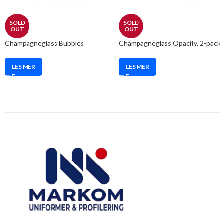
SOLD
SOLD
OUT
OUT
Champagneglass Bubbles
Champagneglass Opacity, 2-pac
LES MER
LES MER