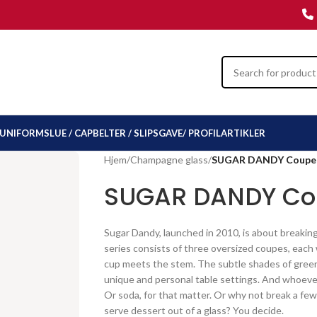
UNIFORMSLUE / CAP
BELTER / SLIPS
GAVE/ PROFILARTIKLER
Hjem
/
Champagne glass
/
SUGAR DANDY Coupe 
SUGAR DANDY Co
Sugar Dandy, launched in 2010, is about breaking 
series consists of three oversized coupes, each 
cup meets the stem. The subtle shades of green,
unique and personal table settings. And whoeve
Or soda, for that matter. Or why not break a few
serve dessert out of a glass? You decide.