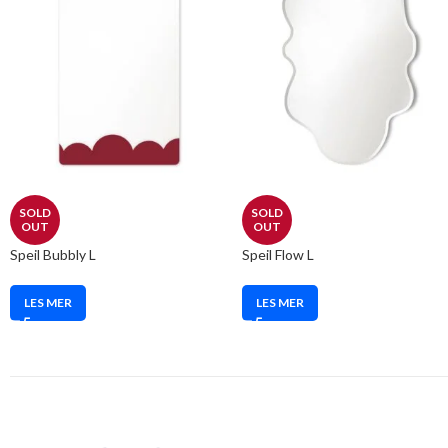
SOLD
SOLD
OUT
OUT
Speil Bubbly L
Speil Flow L
LES MER
LES MER