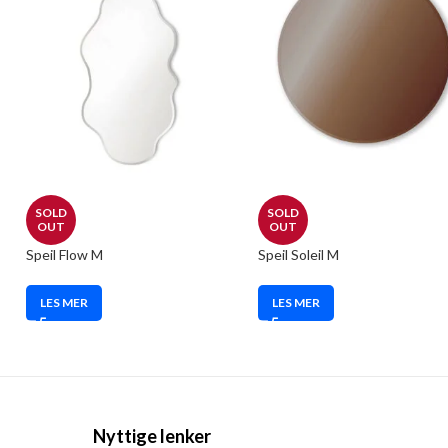
SOLD
SOLD
OUT
OUT
Speil Flow M
Speil Soleil M
LES MER
LES MER
Nyttige lenker