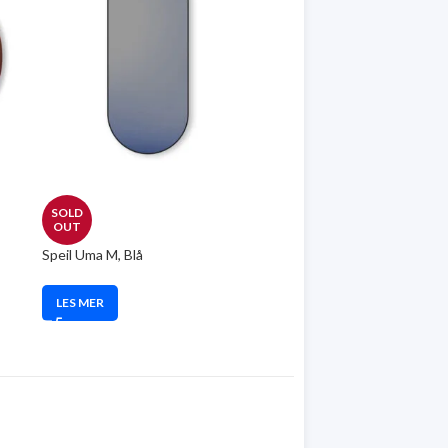
SOLD
OUT
Speil Uma M, Blå
LES MER