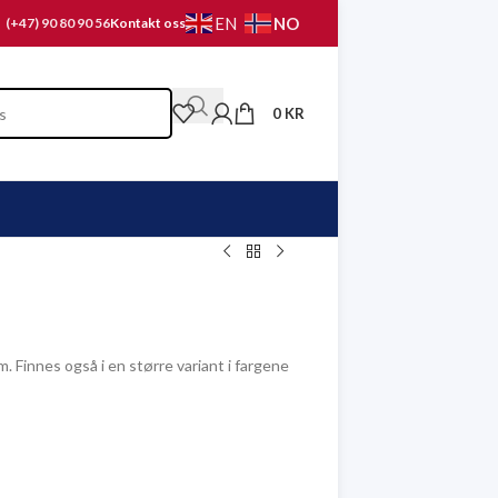
NO
EN
(+47) 90 80 90 56
Kontakt oss
0
KR
cm. Finnes også i en større variant i fargene