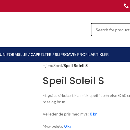
UNIFORMSLUE / CAP
BELTER / SLIPS
GAVE/ PROFILARTIKLER
Hjem
/
Speil
/
Speil Soleil S
Speil Soleil S
Et grått sirkulært klassisk speil i størrelse Ø60 
rosa og brun.
Veiledende pris med mva:
0
kr
Mva-beløp:
0
kr