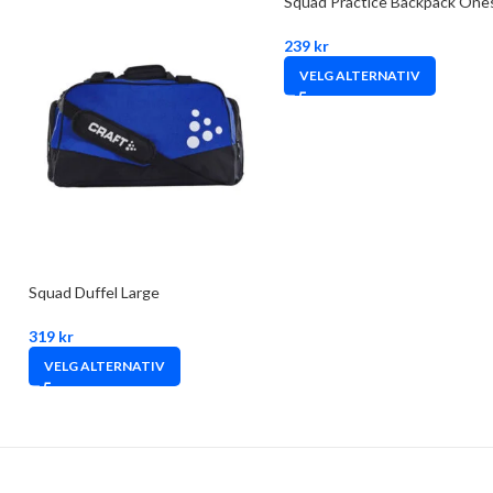
Squad Practice Backpack One
239
kr
VELG ALTERNATIV
Squad Duffel Large
319
kr
VELG ALTERNATIV