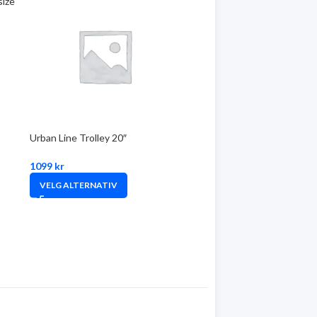
size
Urban Line Trolley 20″
1099
kr
VELG ALTERNATIV