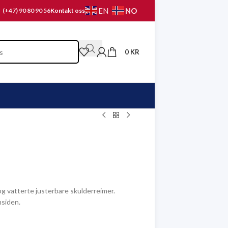
NO
EN
(+47) 90 80 90 56
Kontakt oss
0
KR
g vatterte justerbare skulderreimer.
siden.