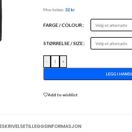
Mva-beløp:
32
kr
FARGE / COLOUR
STØRRELSE / SIZE
-
+
LEGG I HAND
Add to wishlist
ESKRIVELSE
TILLEGGSINFORMASJON