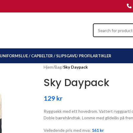
UNIFORMSLUE / CAP
BELTER / SLIPS
GAVE/ PROFILARTIKLER
Hjem
/
Bag
/
Sky Daypack
Sky Daypack
129
kr
Ryggsekk med ett hovedrom. Vattert ryggparti o
Doble bærehåndtak. Lomme med glidelås på frem
Veiledende pris med mva:
161
kr