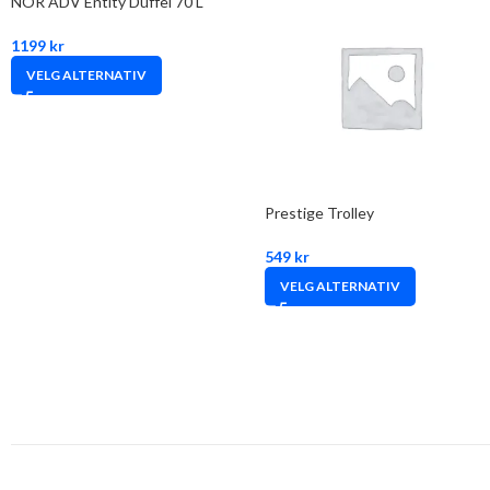
NOR ADV Entity Duffel 70 L
1199
kr
VELG ALTERNATIV
Prestige Trolley
549
kr
VELG ALTERNATIV