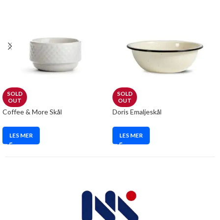
SOLD
SOLD
OUT
OUT
Coffee & More Skål
Doris Emaljeskål
LES MER
LES MER