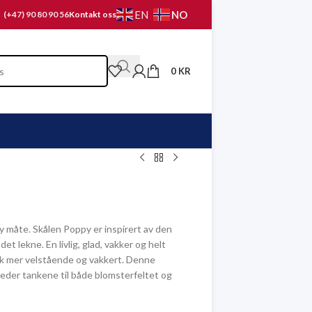
NO
EN
(+47) 90 80 90 56
Kontakt oss
0
KR
y måte. Skålen Poppy er inspirert av den
t lekne. En livlig, glad, vakker og helt
kk mer velstående og vakkert. Denne
leder tankene til både blomsterfeltet og