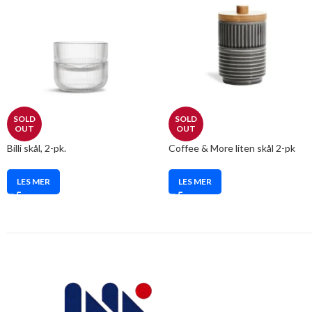
SOLD
SOLD
OUT
OUT
Billi skål, 2-pk.
Coffee & More liten skål 2-pk
LES MER
LES MER