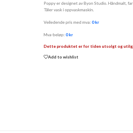
Poppy er designet av Byon Studio. Håndmalt, far
Tåler vask i oppvaskmaskin.
Veiledende pris med mva:
0
kr
Mva-beløp:
0
kr
Dette produktet er for tiden utsolgt og utilg
Add to wishlist