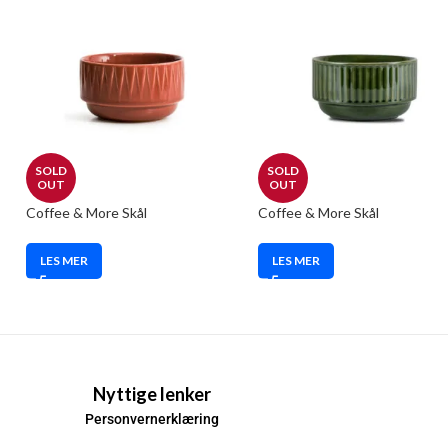
SOLD
SOLD
OUT
OUT
Coffee & More Skål
Coffee & More Skål
LES MER
LES MER
Nyttige lenker
Personvernerklæring