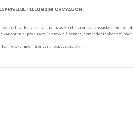
ESKRIVELSE
TILLEGGSINFORMASJON
nspirert av den vakre valmuen, og kombinerer det klassiske med det lekne.
 varianten er produsert i en myk blå nyanse, som leder tankene til både
er kan forekomme. Tåler vask i oppvaskmaskin.