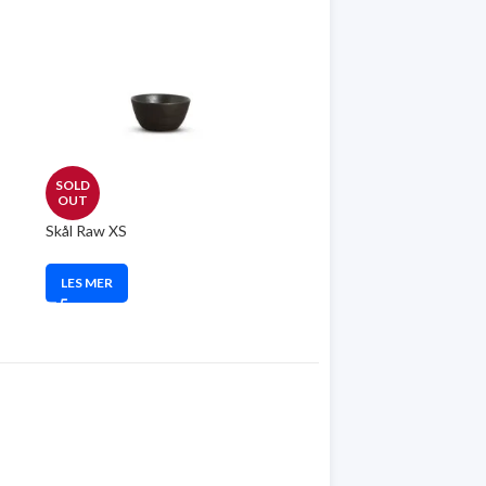
SOLD
OUT
Skål Raw XS
LES MER