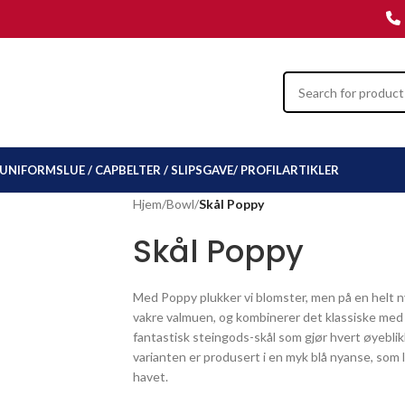
UNIFORMSLUE / CAP
BELTER / SLIPS
GAVE/ PROFILARTIKLER
Hjem
/
Bowl
/
Skål Poppy
Skål Poppy
Med Poppy plukker vi blomster, men på en helt n
vakre valmuen, og kombinerer det klassiske med de
fantastisk steingods-skål som gjør hvert øyebli
varianten er produsert i en myk blå nyanse, som 
havet.