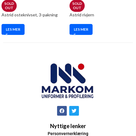
SOLD
SOLD
OUT
OUT
Astrid osteknivset, 3-pakning
Astrid rivjern
LES MER
LES MER
Nyttige lenker
Personvernerklæring