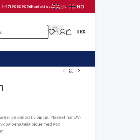
NO
EN
(+47) 90 80 90 56
Kontakt oss
0
KR
n
rger og dekorativ piping. Plagget har UV-
. Myk og behagelig pique med god
r.