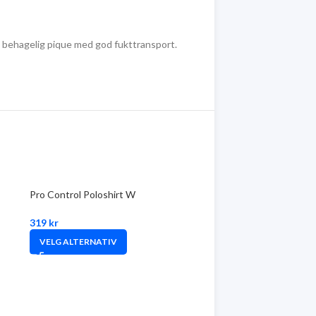
g behagelig pique med god fukttransport.
Pro Control Poloshirt W
319
kr
VELG ALTERNATIV