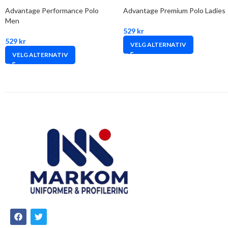
Advantage Performance Polo
Advantage Premium Polo Ladies
Men
529
kr
529
kr
VELG ALTERNATIV
VELG ALTERNATIV