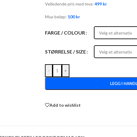
Veiledende pris med mva:
499
kr
Mva-beløp:
100
kr
FARGE / COLOUR
STØRRELSE / SIZE
-
+
LEGG I HAND
Add to wishlist