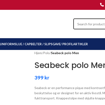
UNIFORMSLUE / CAP
BELTER / SLIPS
GAVE/ PROFILARTIKLER
Hjem
/
Polo
/
Seabeck polo Men
Seabeck polo Me
399
kr
Seabeck er en performance pique med kontrastfa
beskyttelse og er designet for en aktiv livsstil
fukttransport. Knappestolpe med skjulte knappe