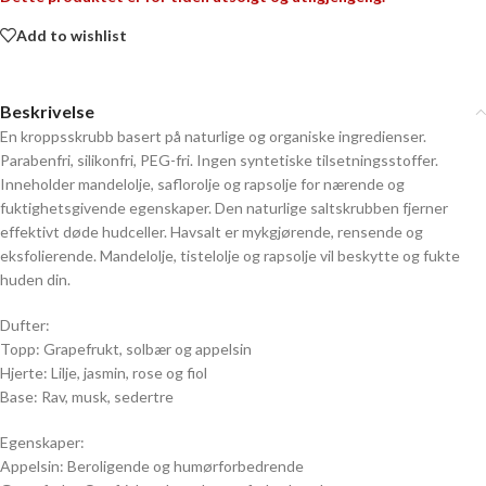
Add to wishlist
Beskrivelse
En kroppsskrubb basert på naturlige og organiske ingredienser.
Parabenfri, silikonfri, PEG-fri. Ingen syntetiske tilsetningsstoffer.
Inneholder mandelolje, saflorolje og rapsolje for nærende og
fuktighetsgivende egenskaper. Den naturlige saltskrubben fjerner
effektivt døde hudceller. Havsalt er mykgjørende, rensende og
eksfolierende. Mandelolje, tistelolje og rapsolje vil beskytte og fukte
huden din.
Dufter:
Topp: Grapefrukt, solbær og appelsin
Hjerte: Lilje, jasmin, rose og fiol
Base: Rav, musk, sedertre
Egenskaper:
Appelsin: Beroligende og humørforbedrende