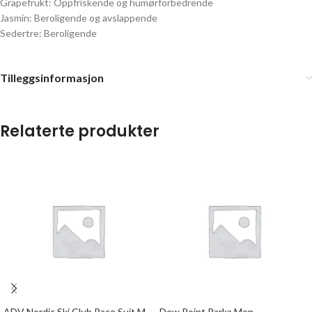
Grapefrukt: Oppfriskende og humørforbedrende
Jasmin: Beroligende og avslappende
Sedertre: Beroligende
Tilleggsinformasjon
Relaterte produkter
ADV Nordic Ski Club Race Suit M
Dew Point Parka Men