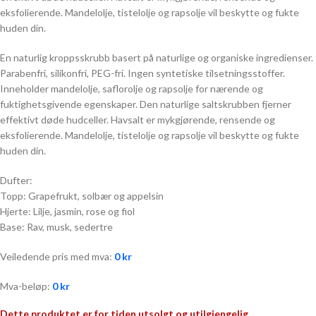
eksfolierende. Mandelolje, tistelolje og rapsolje vil beskytte og fukte
huden din.
En naturlig kroppsskrubb basert på naturlige og organiske ingredienser.
Parabenfri, silikonfri, PEG-fri. Ingen syntetiske tilsetningsstoffer.
Inneholder mandelolje, saflorolje og rapsolje for nærende og
fuktighetsgivende egenskaper. Den naturlige saltskrubben fjerner
effektivt døde hudceller. Havsalt er mykgjørende, rensende og
eksfolierende. Mandelolje, tistelolje og rapsolje vil beskytte og fukte
huden din.
Dufter:
Topp: Grapefrukt, solbær og appelsin
Hjerte: Lilje, jasmin, rose og fiol
Base: Rav, musk, sedertre
Veiledende pris med mva:
0
kr
Mva-beløp:
0
kr
Dette produktet er for tiden utsolgt og utilgjengelig.