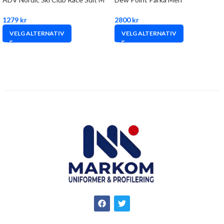
1279
kr
2800
kr
VELG ALTERNATIV
VELG ALTERNATIV