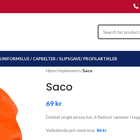
UNIFORMSLUE / CAP
BELTER / SLIPS
GAVE/ PROFILARTIKLER
Hjem
/
Implements
/
Saco
Saco
69
kr
Dobbel single jersey lue, 6 flatlock sømmer i top
Veiledende pris med mva:
86
kr