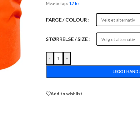
Mva-beløp:
17
kr
FARGE / COLOUR
STØRRELSE / SIZE
-
+
LEGG I HAND
Add to wishlist