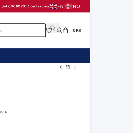
NO
EN
(+47) 90 80 90 56
Kontakt oss
0
KR
pen.