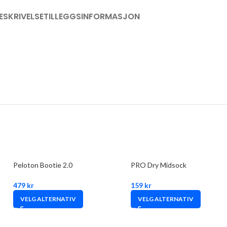
ESKRIVELSE
TILLEGGSINFORMASJON
Peloton Bootie 2.0
PRO Dry Midsock
479
kr
159
kr
VELG ALTERNATIV
VELG ALTERNATIV