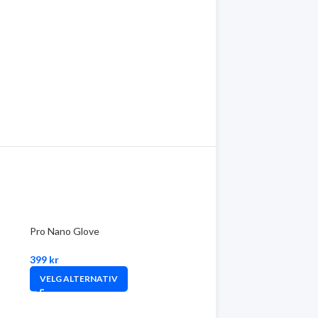
Pro Nano Glove
399
kr
VELG ALTERNATIV