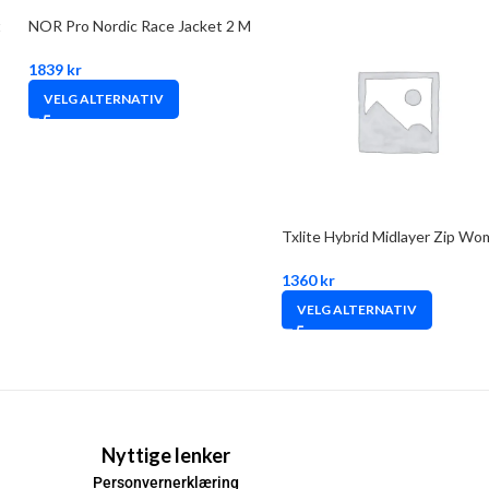
t
NOR Pro Nordic Race Jacket 2 M
1839
kr
VELG ALTERNATIV
Txlite Hybrid Midlayer Zip W
1360
kr
VELG ALTERNATIV
Nyttige lenker
Personvernerklæring