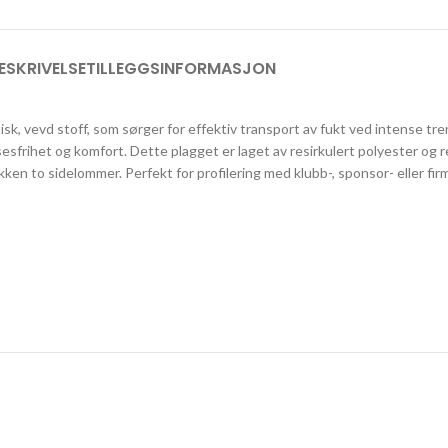
ESKRIVELSE
TILLEGGSINFORMASJON
tisk, vevd stoff, som sørger for effektiv transport av fukt ved intense t
lsesfrihet og komfort. Dette plagget er laget av resirkulert polyester o
akken to sidelommer. Perfekt for profilering med klubb-, sponsor- eller fir