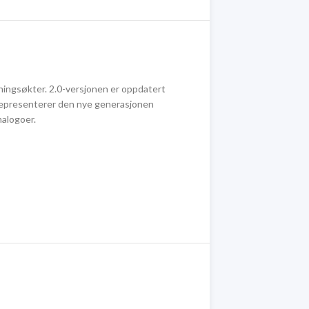
reningsøkter. 2.0-versjonen er oppdatert
g representerer den nye generasjonen
malogoer.