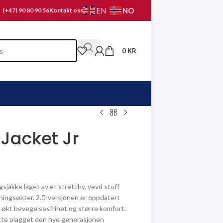
NO
EN
(+47) 90 80 90 56
Kontakt oss
0
KR
 Jacket Jr
gsjakke laget av et stretchy, vevd stoff
eningsøkter. 2.0-versjonen er oppdatert
r økt bevegelsesfrihet og større komfort.
ette plagget den nye generasjonen