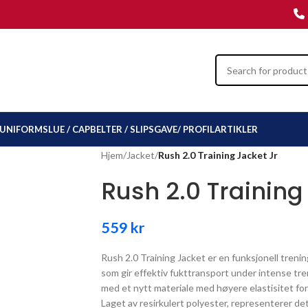
UNIFORMSLUE / CAP
BELTER / SLIPS
GAVE/ PROFILARTIKLER
Hjem
/
Jacket
/
Rush 2.0 Training Jacket Jr
Rush 2.0 Training
559
kr
Rush 2.0 Training Jacket er en funksjonell trenin
som gir effektiv fukttransport under intense tr
med et nytt materiale med høyere elastisitet fo
Laget av resirkulert polyester, representerer d