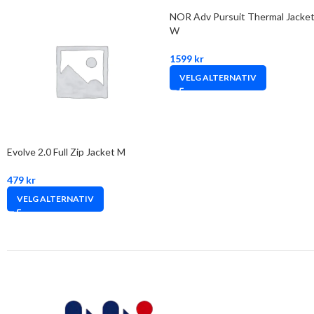
NOR Adv Pursuit Thermal Jacke
W
1599
kr
VELG ALTERNATIV
Evolve 2.0 Full Zip Jacket M
479
kr
VELG ALTERNATIV