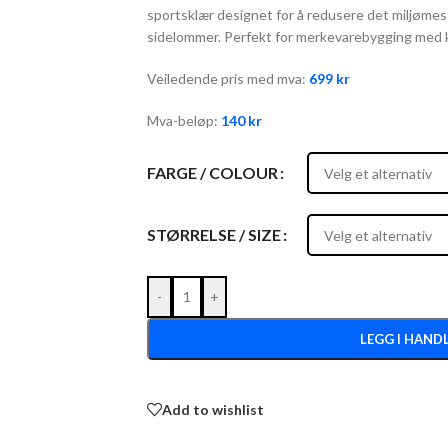
sportsklær designet for å redusere det miljømessi
sidelommer. Perfekt for merkevarebygging med kl
Veiledende pris med mva:
699
kr
Mva-beløp:
140
kr
FARGE / COLOUR
STØRRELSE / SIZE
-
+
LEGG I HAND
Add to wishlist