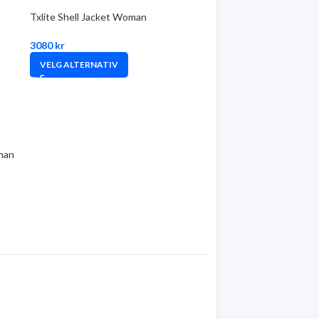
Txlite Shell Jacket Woman
3080
kr
VELG ALTERNATIV
oman