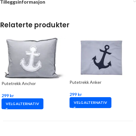
Tilleggsinformasjon
Relaterte produkter
Putetrekk Anker
Putetrekk Anchor
299
kr
299
kr
VELG ALTERNATIV
VELG ALTERNATIV