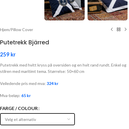
Hjem
/
Pillow Cover
Putetrekk Bjärred
259
kr
Putetrekk med hvitt kryss på oversiden og en hvit rand rundt. Enkel og
stilren med maritimt tema. Størrelse: 50×60 cm
Veiledende pris med mva:
324
kr
Mva-beløp:
65
kr
FARGE / COLOUR