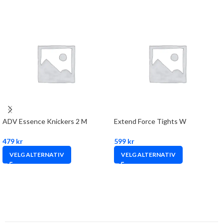
ADV Essence Knickers 2 M
Extend Force Tights W
479
kr
599
kr
VELG ALTERNATIV
VELG ALTERNATIV