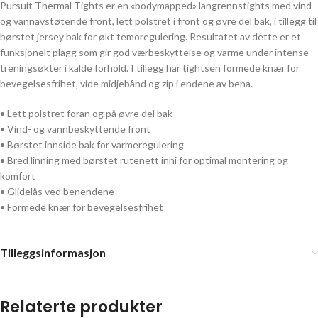
Pursuit Thermal Tights er en «bodymapped» langrennstights med vind-
og vannavstøtende front, lett polstret i front og øvre del bak, i tillegg til
børstet jersey bak for økt temoregulering. Resultatet av dette er et
funksjonelt plagg som gir god værbeskyttelse og varme under intense
treningsøkter i kalde forhold. I tillegg har tightsen formede knær for
bevegelsesfrihet, vide midjebånd og zip i endene av bena.
• Lett polstret foran og på øvre del bak
• Vind- og vannbeskyttende front
• Børstet innside bak for varmeregulering
• Bred linning med børstet rutenett inni for optimal montering og
komfort
• Glidelås ved benendene
• Formede knær for bevegelsesfrihet
Tilleggsinformasjon
Relaterte produkter