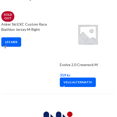
SOLD
OUT
Asker Ski EXC Custom Race
Biathlon Jersey M Right
LES MER
Evolve 2.0 Crewneck M
359
kr
VELG ALTERNATIV