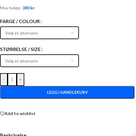
Mva-beløp:
380
kr
FARGE / COLOUR
STØRRELSE / SIZE
-
+
LEGG I HANDLEKURV
Add to wishlist
Beskrivelse