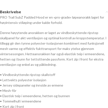
Beskrivelse
PRO Trail SubZ Padded Hood er en «pro-grade» løpeanorakk laget for
høyintensiv stiløping under kalde forhold.
Denne høyytende anorakken er laget av vindbeskyttende ripstop
skallpanel for økt ventilasjon og optimal kontroll av kroppstemperatur. I
tillegg gir den tynne polyester-isolasjonen kombinert med funksjonell
mesh varme og effektiv fukttransport for maks ytelse gjennom
vintersesongen. Hetteanorakken har også elastisk teip i ermeendene,
hetten og i bunn for tettsittende passform. Kort zip i front for ekstra
ventilasjon og enkel av og påkledning.
• Vindbeskyttende ripstop skallstoff
• Lettvekts polyester isolasjon
• Jersey sidepaneler og innside av ermene
• Mesh-fôr
• Elastisk teip i emeendene, hetten og bunnen
• Tommelhull i ermeendene
• Kort zip i front