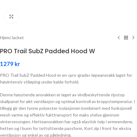
Click to enlarge
Hjem
/
Jacket
PRO Trail SubZ Padded Hood W
1279
kr
PRO Trail SubZ Padded Hood er en «pro-grade» løpeanorakk laget for
høyintensiv stiløping under kalde forhold.
Denne høyytende anorakken er laget av vindbeskyttende ripstop
skallpanel for økt ventilasjon og optimal kontroll av kroppstemperatur. I
tillegg gir den tynne polyester-isolasjonen kombinert med funksjonell
mesh varme og effektiv fukttransport for maks ytelse gjennom
vintersesongen. Hetteanorakken har også elastisk teip i ermeendene,
hetten og i bunn for tettsittende passform. Kort zip i front for ekstra
ventilasjon og enkel av og påkledning.