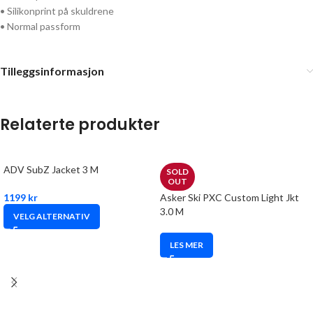
• Silikonprint på skuldrene
• Normal passform
Tilleggsinformasjon
Relaterte produkter
ADV SubZ Jacket 3 M
SOLD
OUT
1199
kr
Asker Ski PXC Custom Light Jkt
3.0 M
VELG ALTERNATIV
LES MER