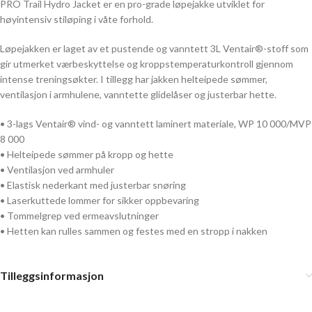
PRO Trail Hydro Jacket er en pro-grade løpejakke utviklet for
høyintensiv stiløping i våte forhold.
Løpejakken er laget av et pustende og vanntett 3L Ventair®-stoff som
gir utmerket værbeskyttelse og kroppstemperaturkontroll gjennom
intense treningsøkter. I tillegg har jakken helteipede sømmer,
ventilasjon i armhulene, vanntette glidelåser og justerbar hette.
• 3-lags Ventair® vind- og vanntett laminert materiale, WP 10 000/MVP
8 000
• Helteipede sømmer på kropp og hette
• Ventilasjon ved armhuler
• Elastisk nederkant med justerbar snøring
• Laserkuttede lommer for sikker oppbevaring
• Tommelgrep ved ermeavslutninger
• Hetten kan rulles sammen og festes med en stropp i nakken
Tilleggsinformasjon