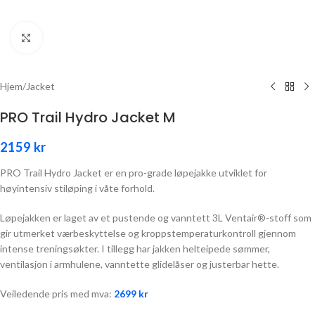
Click to enlarge
Hjem
/
Jacket
PRO Trail Hydro Jacket M
2159
kr
PRO Trail Hydro Jacket er en pro-grade løpejakke utviklet for
høyintensiv stiløping i våte forhold.
Løpejakken er laget av et pustende og vanntett 3L Ventair®-stoff som
gir utmerket værbeskyttelse og kroppstemperaturkontroll gjennom
intense treningsøkter. I tillegg har jakken helteipede sømmer,
ventilasjon i armhulene, vanntette glidelåser og justerbar hette.
Veiledende pris med mva:
2699
kr