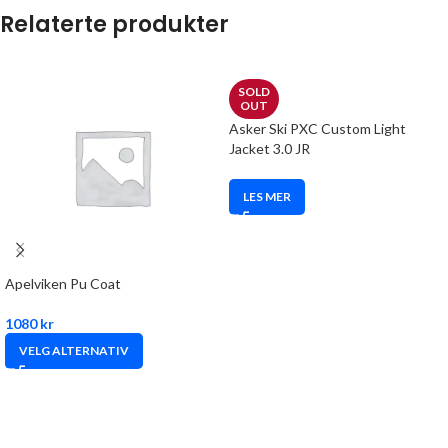
Relaterte produkter
SOLD
OUT
Asker Ski PXC Custom Light
Jacket 3.0 JR
LES MER
Apelviken Pu Coat
1080
kr
VELG ALTERNATIV