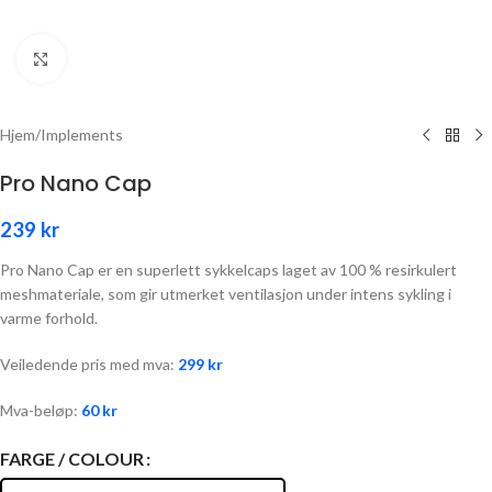
Click to enlarge
Hjem
/
Implements
Pro Nano Cap
239
kr
Pro Nano Cap er en superlett sykkelcaps laget av 100 % resirkulert
meshmateriale, som gir utmerket ventilasjon under intens sykling i
varme forhold.
Veiledende pris med mva:
299
kr
Mva-beløp:
60
kr
FARGE / COLOUR