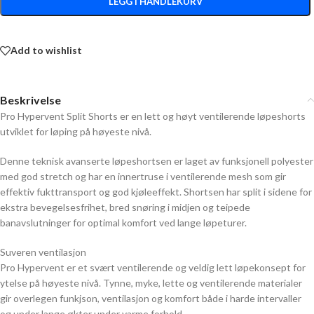
LEGG I HANDLEKURV
Add to wishlist
Beskrivelse
Pro Hypervent Split Shorts er en lett og høyt ventilerende løpeshorts
utviklet for løping på høyeste nivå.
Denne teknisk avanserte løpeshortsen er laget av funksjonell polyester
med god stretch og har en innertruse i ventilerende mesh som gir
effektiv fukttransport og god kjøleeffekt. Shortsen har split i sidene for
ekstra bevegelsesfrihet, bred snøring i midjen og teipede
banavslutninger for optimal komfort ved lange løpeturer.
Suveren ventilasjon
Pro Hypervent er et svært ventilerende og veldig lett løpekonsept for
ytelse på høyeste nivå. Tynne, myke, lette og ventilerende materialer
gir overlegen funkjson, ventilasjon og komfort både i harde intervaller
og under lange økter under varme forhold.