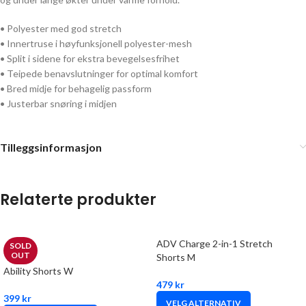
• Polyester med god stretch
• Innertruse i høyfunksjonell polyester-mesh
• Split i sidene for ekstra bevegelsesfrihet
• Teipede benavslutninger for optimal komfort
• Bred midje for behagelig passform
• Justerbar snøring i midjen
Tilleggsinformasjon
Relaterte produkter
ADV Charge 2-in-1 Stretch
SOLD
OUT
Shorts M
Ability Shorts W
479
kr
399
kr
VELG ALTERNATIV