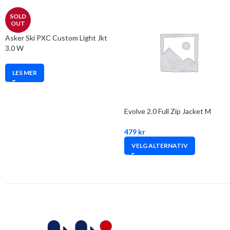
SOLD
OUT
Asker Ski PXC Custom Light Jkt
3.0 W
LES MER
Evolve 2.0 Full Zip Jacket M
479
kr
VELG ALTERNATIV