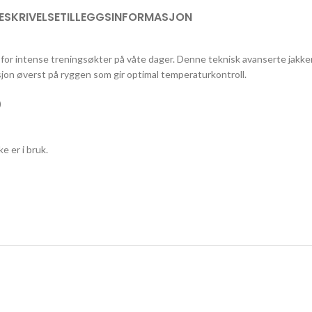
ESKRIVELSE
TILLEGGSINFORMASJON
r intense treningsøkter på våte dager. Denne teknisk avanserte jakken e
jon øverst på ryggen som gir optimal temperaturkontroll.
)
e er i bruk.