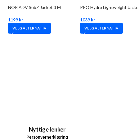
NOR ADV SubZ Jacket 3 M
PRO Hydro Lightweight Jacke
1199
kr
1039
kr
VELG ALTERNATIV
VELG ALTERNATIV
Nyttige lenker
Personvernerklæring