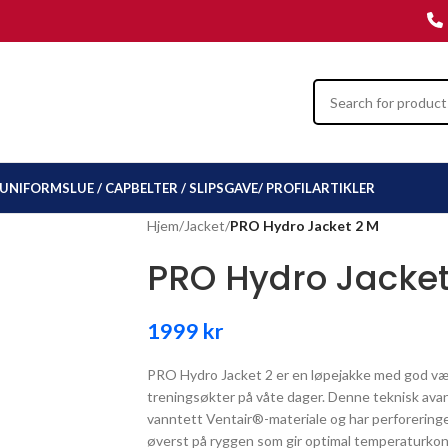
UNIFORMSLUE / CAP
BELTER / SLIPS
GAVE/ PROFILARTIKLER
Hjem
/
Jacket
/
PRO Hydro Jacket 2 M
PRO Hydro Jacket
1999
kr
PRO Hydro Jacket 2 er en løpejakke med god væ
treningsøkter på våte dager. Denne teknisk avans
vanntett Ventair®-materiale og har perforering
øverst på ryggen som gir optimal temperaturkont