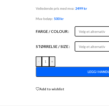
Veiledende pris med mva:
2499
kr
Mva-beløp:
500
kr
FARGE / COLOUR
STØRRELSE / SIZE
-
+
LEGG I HAND
Add to wishlist