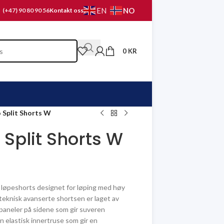
NO
EN
(+47) 90 80 90 56
Kontakt oss
0
KR
Split Shorts W
Split Shorts W
t løpeshorts designet for løping med høy
 teknisk avanserte shortsen er laget av
paneler på sidene som gir suveren
n elastisk innertruse som gir en