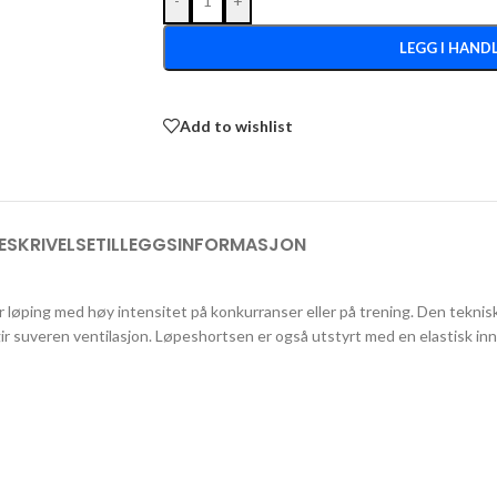
-
+
LEGG I HAND
Add to wishlist
ESKRIVELSE
TILLEGGSINFORMASJON
 løping med høy intensitet på konkurranser eller på trening. Den teknis
ir suveren ventilasjon. Løpeshortsen er også utstyrt med en elastisk in