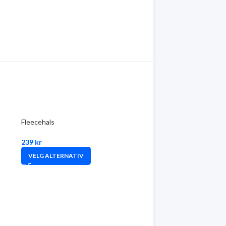
Fleecehals
239
kr
VELG ALTERNATIV