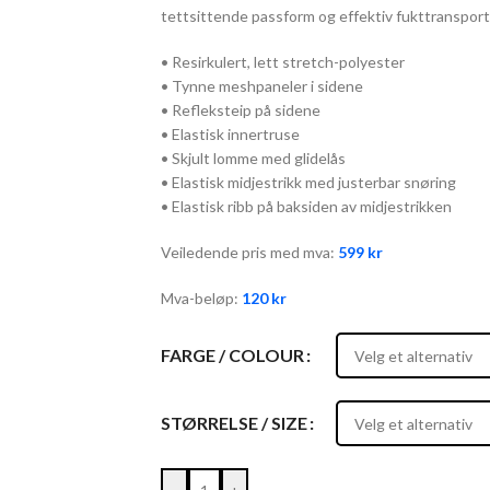
tettsittende passform og effektiv fukttransport
• Resirkulert, lett stretch-polyester
• Tynne meshpaneler i sidene
• Refleksteip på sidene
• Elastisk innertruse
• Skjult lomme med glidelås
• Elastisk midjestrikk med justerbar snøring
• Elastisk ribb på baksiden av midjestrikken
Veiledende pris med mva:
599
kr
Mva-beløp:
120
kr
FARGE / COLOUR
STØRRELSE / SIZE