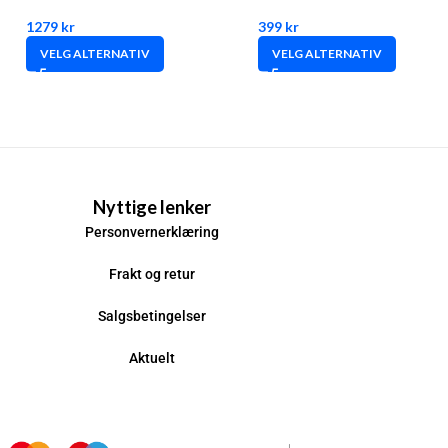
1279
kr
399
kr
VELG ALTERNATIV
VELG ALTERNATIV
Nyttige lenker
Personvernerklæring
Frakt og retur
Salgsbetingelser
Aktuelt