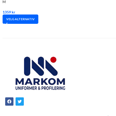
M
1359
kr
VELG ALTERNATIV