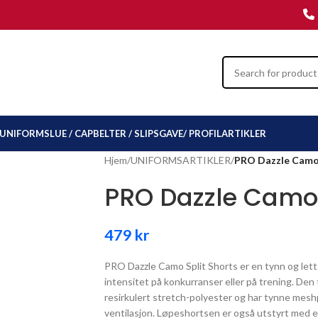
UNIFORMSLUE / CAP
BELTER / SLIPS
GAVE/ PROFILARTIKLER
Hjem
/
UNIFORMSARTIKLER
/
PRO Dazzle Camo 
PRO Dazzle Camo 
479
kr
PRO Dazzle Camo Split Shorts er en tynn og let
intensitet på konkurranser eller på trening. Den
resirkulert stretch-polyester og har tynne mesh
ventilasjon. Løpeshortsen er også utstyrt med e