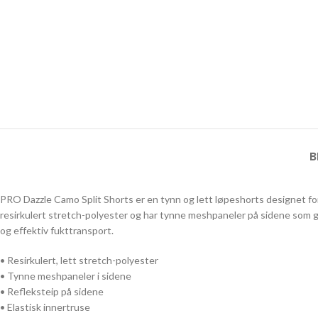
B
PRO Dazzle Camo Split Shorts er en tynn og lett løpeshorts designet for
resirkulert stretch-polyester og har tynne meshpaneler på sidene som g
og effektiv fukttransport.
• Resirkulert, lett stretch-polyester
• Tynne meshpaneler i sidene
• Refleksteip på sidene
• Elastisk innertruse