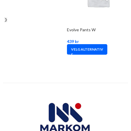
Evolve Pants W
439
kr
VELG ALTERNATIV