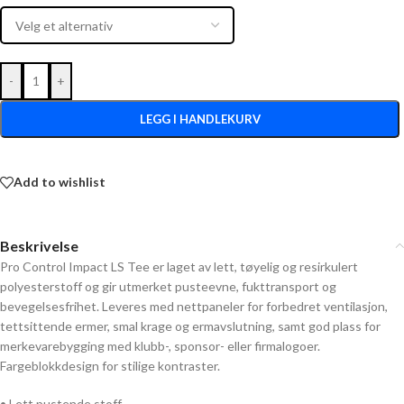
-
+
LEGG I HANDLEKURV
Add to wishlist
Beskrivelse
Pro Control Impact LS Tee er laget av lett, tøyelig og resirkulert
polyesterstoff og gir utmerket pusteevne, fukttransport og
bevegelsesfrihet. Leveres med nettpaneler for forbedret ventilasjon,
tettsittende ermer, smal krage og ermavslutning, samt god plass for
merkevarebygging med klubb-, sponsor- eller firmalogoer.
Fargeblokkdesign for stilige kontraster.
• Lett pustende stoff