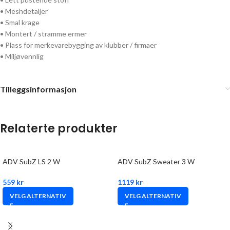
• Meshdetaljer
• Smal krage
• Montert / stramme ermer
• Plass for merkevarebygging av klubber / firmaer
• Miljøvennlig
Tilleggsinformasjon
Relaterte produkter
ADV SubZ LS 2 W
ADV SubZ Sweater 3 W
559
kr
1119
kr
VELG ALTERNATIV
VELG ALTERNATIV