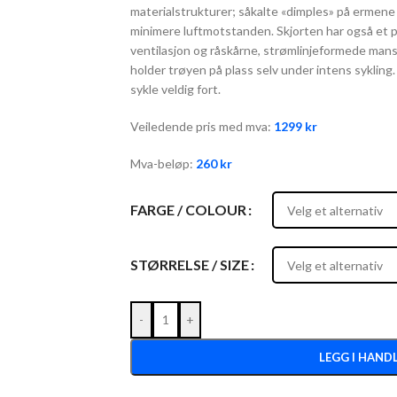
materialstrukturer; såkalte «dimples» på ermene 
minimere luftmotstanden. Skjorten har også et p
ventilasjon og råskårne, strømlinjeformede mans
holder trøyen på plass selv under intens sykling
sykle veldig fort.
Veiledende pris med mva:
1299
kr
Mva-beløp:
260
kr
FARGE / COLOUR
STØRRELSE / SIZE
-
+
LEGG I HAND