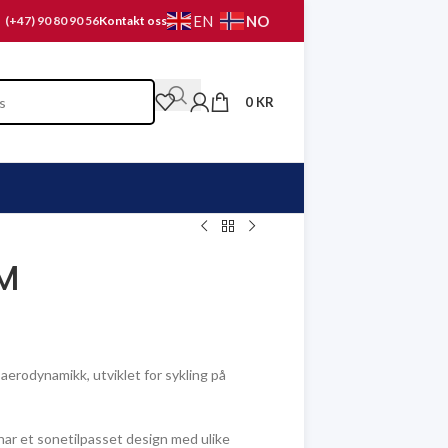
NO
EN
(+47) 90 80 90 56
Kontakt oss
0
KR
 M
erodynamikk, utviklet for sykling på
ar et sonetilpasset design med ulike