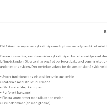
B
PRO Aero Jersey er en sykkeltrøye med optimal aerodynamikk, utviklet f
Denne innovative, aerodynamiske sykkeltrøyen har et sonetilpasset desi
luftmotstanden. Skjorten har også et perforert bakpanel som gir ekstra 
under intens sykling. Det perfekte valget for de som ønsker å sykle veldi
• Svært funksjonelt og elastisk lettvektsmateriale
• Materiale med struktur i ermene
• Glatt materiale på kroppen
• Perforert bakpanel
• Ekstra lange ermer med råkuttede ender
• Fire baklommer (en med glidelås)