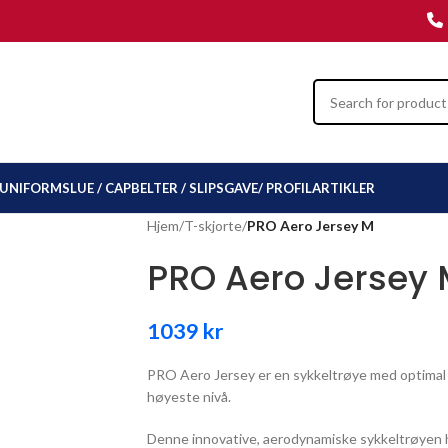
UNIFORMSLUE / CAP
BELTER / SLIPS
GAVE/ PROFILARTIKLER
Hjem
/
T-skjorte
/
PRO Aero Jersey M
PRO Aero Jersey
1039
kr
PRO Aero Jersey er en sykkeltrøye med optimal a
høyeste nivå.
Denne innovative, aerodynamiske sykkeltrøyen h