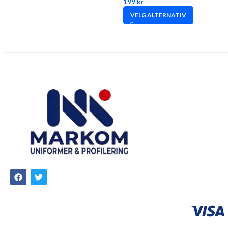
199
kr
VELG ALTERNATIV