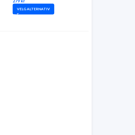
279
kr
VELG ALTERNATIV