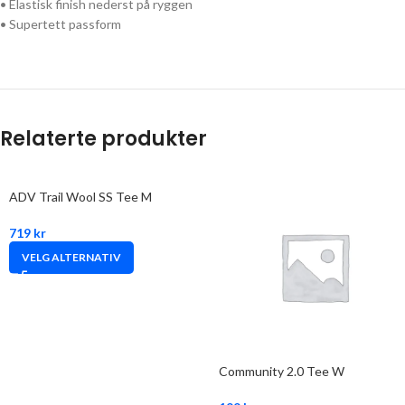
• Elastisk finish nederst på ryggen
• Supertett passform
Relaterte produkter
ADV Trail Wool SS Tee M
719
kr
VELG ALTERNATIV
Community 2.0 Tee W