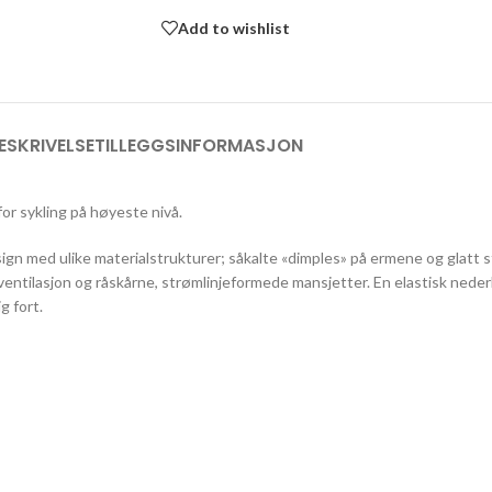
Add to wishlist
ESKRIVELSE
TILLEGGSINFORMASJON
or sykling på høyeste nivå.
gn med ulike materialstrukturer; såkalte «dimples» på ermene og glatt s
ventilasjon og råskårne, strømlinjeformede mansjetter. En elastisk neder
g fort.