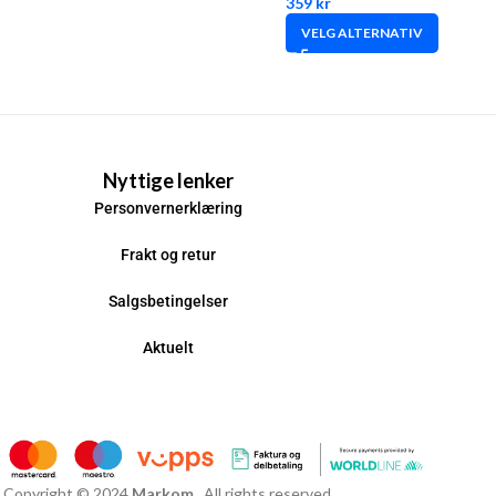
359
kr
VELG ALTERNATIV
Nyttige lenker
Personvernerklæring
Frakt og retur
Salgsbetingelser
Aktuelt
Copyright © 2024
Markom
. All rights reserved.