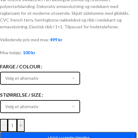
polyesterblanding. Dekorativ ermavslutning og nedekant med
raglansøm for et moderne utseende. Skjult sidelomme med glidelås.
CVC french terry, herringbone nakkebånd og ribb i nedekant og
ermavslutning. Elastisk ribb i 1×1. Tilpasset for hodetelefoner.
Veiledende pris med mva:
499
kr
Mva-beløp:
100
kr
FARGE / COLOUR
STØRRELSE / SIZE
-
+