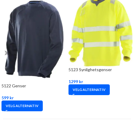
5123 Synlighetsgenser
1299
kr
5122 Genser
VELG ALTERNATIV
599
kr
VELG ALTERNATIV