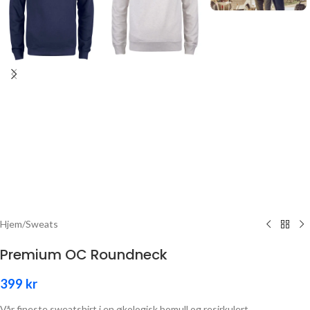
Hjem
/
Sweats
Premium OC Roundneck
399
kr
Vår fineste sweatshirt i en økologisk bomull og resirkulert