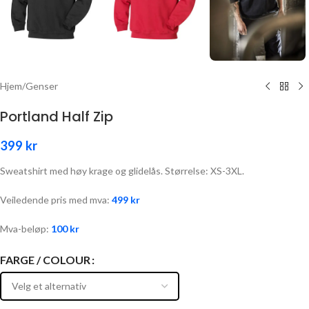
Hjem
/
Genser
Portland Half Zip
399
kr
Sweatshirt med høy krage og glidelås. Størrelse: XS-3XL.
Veiledende pris med mva:
499
kr
Mva-beløp:
100
kr
FARGE / COLOUR