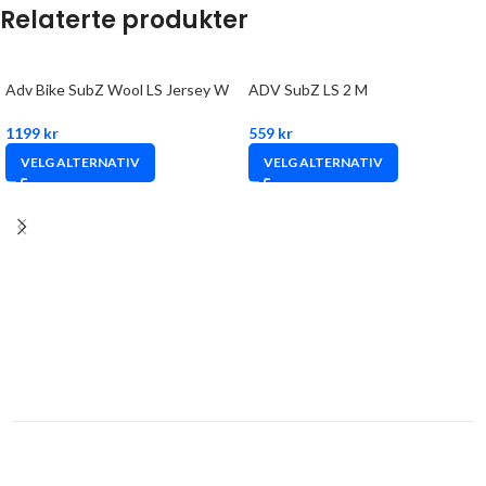
Relaterte produkter
Adv Bike SubZ Wool LS Jersey W
ADV SubZ LS 2 M
1199
kr
559
kr
VELG ALTERNATIV
VELG ALTERNATIV