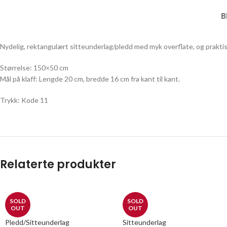
B
Nydelig, rektangulært sitteunderlag/pledd med myk overflate, og prakti
Størrelse: 150×50 cm
Mål på klaff: Lengde 20 cm, bredde 16 cm fra kant til kant.
Trykk: Kode 11
Relaterte produkter
SOLD
SOLD
OUT
OUT
Pledd/Sitteunderlag
Sitteunderlag