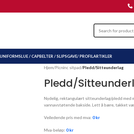
UNIFORMSLUE / CAP
BELTER / SLIPS
GAVE/ PROFILARTIKLER
Hjem
/
Picninc sitpad
/
Pledd/Sitteunderlag
Pledd/Sitteunder
Nydelig, rektangulært sitteunderlag/pledd med m
vannavstøtende bakside. Lett å bære, takket væ
Veiledende pris med mva:
0
kr
Mva-beløp:
0
kr