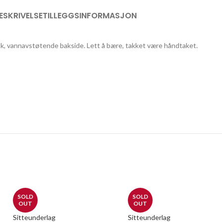
ESKRIVELSE
TILLEGGSINFORMASJON
sk, vannavstøtende bakside. Lett å bære, takket være håndtaket.
SOLD
SOLD
OUT
OUT
Sitteunderlag
Sitteunderlag