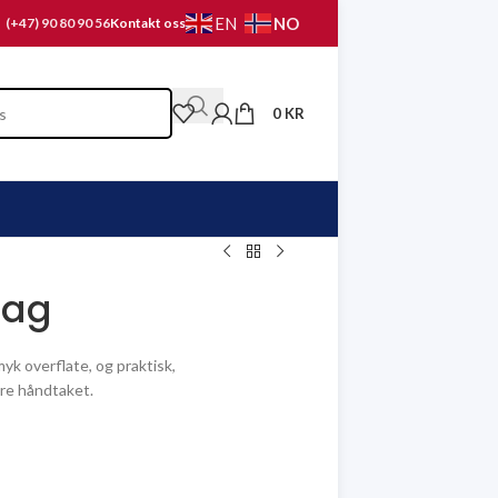
NO
EN
(+47) 90 80 90 56
Kontakt oss
0
KR
lag
yk overflate, og praktisk,
re håndtaket.