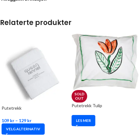
Relaterte produkter
SOLD
OUT
Putetrekk Tulip
Putetrekk
109
kr
–
129
kr
LES MER
VELG ALTERNATIV