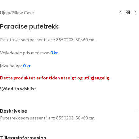
Hjem
/
Pillow Case
Paradise putetrekk
Putetrekk som passer til art: 8550203, 50×60 cm.
Veiledende pris med mva:
0
kr
Mva-beløp:
0
kr
Dette produktet er for tiden utsolgt og utilgjengelig.
Add to wishlist
Beskrivelse
Putetrekk som passer til art: 8550203, 50×60 cm.
Tilleggsinformasjon