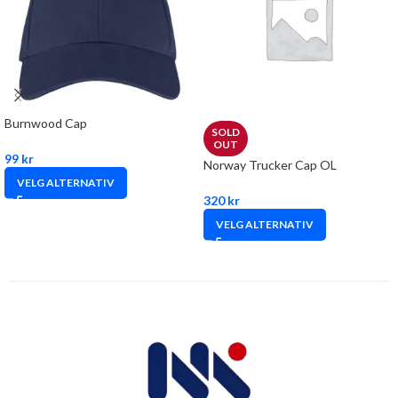
Burnwood Cap
SOLD
OUT
99
kr
Norway Trucker Cap OL
VELG ALTERNATIV
320
kr
VELG ALTERNATIV