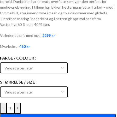
forhold. Dunjakken har en matt overflate som gjør den perfekt for
merkevarebygging. I tillegg har jakken hette, mansjetter i trikot – med
tommelhull, stor innerlomme i mesh og to sidelommer med glidelås.
Justerbar snøring i nederkant og i hetten gir optimal passform.
Vattering: 60 % dun, 40 % fjær.
Veiledende pris med mva:
2299
kr
Mva-beløp:
460
kr
FARGE / COLOUR
STØRRELSE / SIZE
-
+