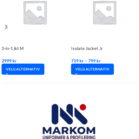
3-in-1 jkt M
Isolate Jacket Jr
2999
kr
719
kr
–
799
kr
VELG ALTERNATIV
VELG ALTERNATIV