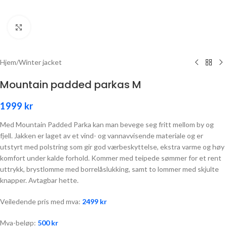
Click to enlarge
Hjem
/
Winter jacket
Mountain padded parkas M
1999
kr
Med Mountain Padded Parka kan man bevege seg fritt mellom by og
fjell. Jakken er laget av et vind- og vannavvisende materiale og er
utstyrt med polstring som gir god værbeskyttelse, ekstra varme og høy
komfort under kalde forhold. Kommer med teipede sømmer for et rent
uttrykk, brystlomme med borrelåslukking, samt to lommer med skjulte
knapper. Avtagbar hette.
Veiledende pris med mva:
2499
kr
Mva-beløp:
500
kr