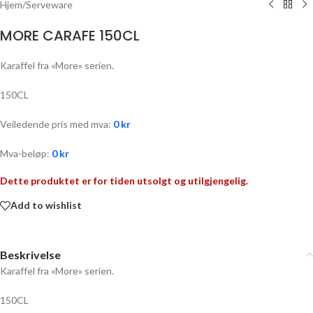
Hjem
/
Serveware
MORE CARAFE 150CL
Karaffel fra «More» serien.
150CL
Veiledende pris med mva:
0
kr
Mva-beløp:
0
kr
Dette produktet er for tiden utsolgt og utilgjengelig.
Add to wishlist
Beskrivelse
Karaffel fra «More» serien.
150CL