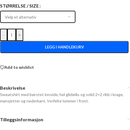
STØRRELSE / SIZE
-
+
LEGG I HANDLEKURV
Add to wishlist
Beskrivelse
Sweatshirt med børstet innside, hel glidelås og solid 2×2 ribb i krage,
mansjetter og nederkant. Innfelte lommer i front.
Tilleggsinformasjon