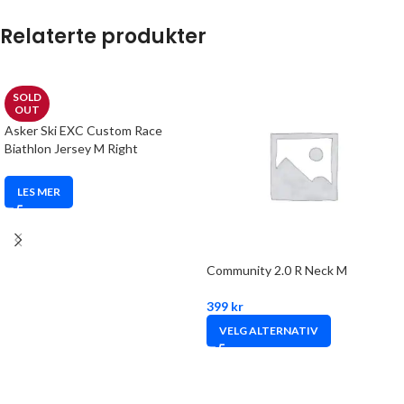
Relaterte produkter
SOLD
OUT
Asker Ski EXC Custom Race
Biathlon Jersey M Right
LES MER
Community 2.0 R Neck M
399
kr
VELG ALTERNATIV