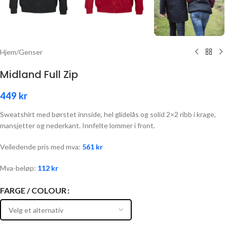
Hjem
/
Genser
Midland Full Zip
449
kr
Sweatshirt med børstet innside, hel glidelås og solid 2×2 ribb i krage,
mansjetter og nederkant. Innfelte lommer i front.
Veiledende pris med mva:
561
kr
Mva-beløp:
112
kr
FARGE / COLOUR